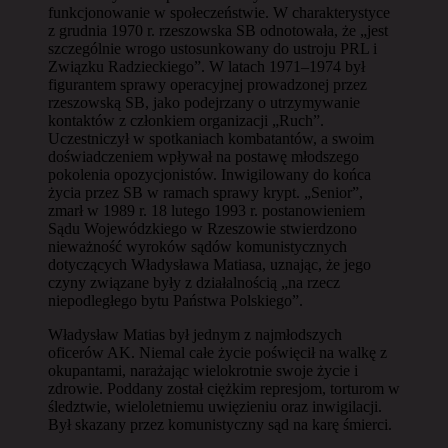
funkcjonowanie w społeczeństwie. W charakterystyce
z grudnia 1970 r. rzeszowska SB odnotowała, że „jest
szczególnie wrogo ustosunkowany do ustroju PRL i
Związku Radzieckiego”. W latach 1971–1974 był
figurantem sprawy operacyjnej prowadzonej przez
rzeszowską SB, jako podejrzany o utrzymywanie
kontaktów z członkiem organizacji „Ruch”.
Uczestniczył w spotkaniach kombatantów, a swoim
doświadczeniem wpływał na postawę młodszego
pokolenia opozycjonistów. Inwigilowany do końca
życia przez SB w ramach sprawy krypt. „Senior”,
zmarł w 1989 r. 18 lutego 1993 r. postanowieniem
Sądu Wojewódzkiego w Rzeszowie stwierdzono
nieważność wyroków sądów komunistycznych
dotyczących Władysława Matiasa, uznając, że jego
czyny związane były z działalnością „na rzecz
niepodległego bytu Państwa Polskiego”.
Władysław Matias był jednym z najmłodszych
oficerów AK. Niemal całe życie poświęcił na walkę z
okupantami, narażając wielokrotnie swoje życie i
zdrowie. Poddany został ciężkim represjom, torturom w
śledztwie, wieloletniemu uwięzieniu oraz inwigilacji.
Był skazany przez komunistyczny sąd na karę śmierci.