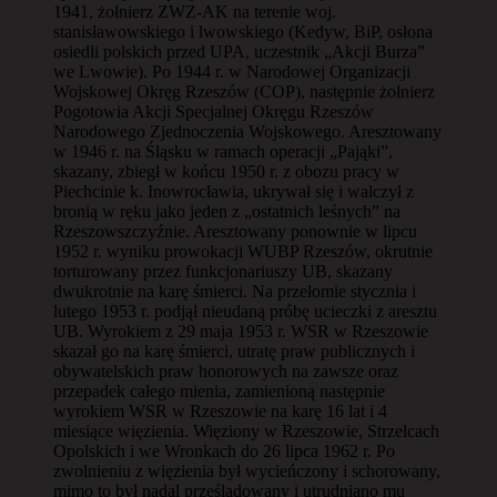
1941, żołnierz ZWZ-AK na terenie woj.
stanisławowskiego i lwowskiego (Kedyw, BiP, osłona
osiedli polskich przed UPA, uczestnik „Akcji Burza”
we Lwowie). Po 1944 r. w Narodowej Organizacji
Wojskowej Okręg Rzeszów (COP), następnie żołnierz
Pogotowia Akcji Specjalnej Okręgu Rzeszów
Narodowego Zjednoczenia Wojskowego. Aresztowany
w 1946 r. na Śląsku w ramach operacji „Pająki”,
skazany, zbiegł w końcu 1950 r. z obozu pracy w
Piechcinie k. Inowrocławia, ukrywał się i walczył z
bronią w ręku jako jeden z „ostatnich leśnych” na
Rzeszowszczyźnie. Aresztowany ponownie w lipcu
1952 r. wyniku prowokacji WUBP Rzeszów, okrutnie
torturowany przez funkcjonariuszy UB, skazany
dwukrotnie na karę śmierci. Na przełomie stycznia i
lutego 1953 r. podjął nieudaną próbę ucieczki z aresztu
UB. Wyrokiem z 29 maja 1953 r. WSR w Rzeszowie
skazał go na karę śmierci, utratę praw publicznych i
obywatelskich praw honorowych na zawsze oraz
przepadek całego mienia, zamienioną następnie
wyrokiem WSR w Rzeszowie na karę 16 lat i 4
miesiące więzienia. Więziony w Rzeszowie, Strzelcach
Opolskich i we Wronkach do 26 lipca 1962 r. Po
zwolnieniu z więzienia był wycieńczony i schorowany,
mimo to był nadal prześladowany i utrudniano mu