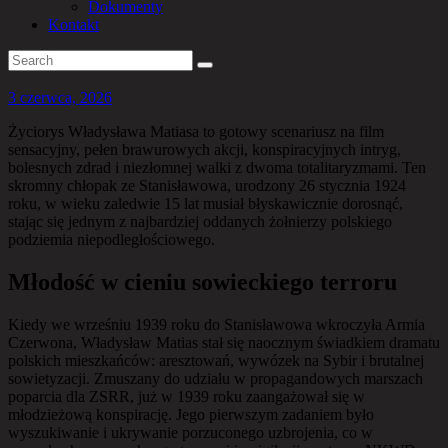
Dokumenty
Kontakt
3 czerwca, 2026
Życiorys Władysława Matiasa to gotowy scenariusz na film
sensacyjny, pełen brawurowych akcji, konspiracyjnych intryg,
bolesnych zdrad i niezłomnej walki z dwoma totalitaryzmami. Ten
skromny chłopak ze Stanisławowa, urodzony 26 stycznia 1924
roku, w wieku zaledwie 15 lat musiał błyskawicznie dorosnąć,
stając się jednym z najbardziej oddanych żołnierzy polskiego
podziemia niepodległościowego.
Młodość w cieniu sowieckiego terroru
Kiedy we wrześniu 1939 roku do Stanisławowa wkroczyła Armia
Czerwona, Władysław Matias stał się naocznym świadkiem dramatu
polskich mieszkańców: aresztowań, wywózek na Sybir i brutalnej
sowietyzacji. Zmuszany do udziału w propagandowych marszach
poparcia dla ZSRR, już w 1939 roku zaangażował się w
młodzieżową konspirację. Jego pierwszym zadaniem było
wyszukiwanie i ukrywanie porzuconego uzbrojenia, co w