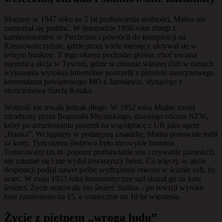
Skazany w 1947 roku na 5 lat pozbawienia wolności, Matias nie
zamierzał się poddać. W listopadzie 1950 roku zbiegł z
kamieniołomów w Piechcinie i powrócił do konspiracji na
Rzeszowszczyźnie, gdzie przez wiele miesięcy ukrywał się w
leśnym bunkrze. Z tego okresu pochodzi głośna, choć owiana
tajemnicą akcja w Tywoni, gdzie w obronie własnej (lub w ramach
wykonania wyroku) śmiertelnie postrzelił z pistoletu maszynowego
komendanta powiatowego MO z Jarosławia, słynącego z
okrucieństwa Józefa Kosika.
Wolność nie trwała jednak długo. W 1952 roku Matias został
zdradzony przez Bogumiła Męcińskiego, dawnego oficera NZW,
który po aresztowaniu poszedł na współpracę z UB jako agent
„Hanka”. Wciągnięty w podstępną zasadzkę, Matias ponownie trafił
za kraty. Tym razem śledztwo było niezwykle brutalne.
Torturowany (m.in. poprzez pozbawianie snu i zrywanie paznokci),
nie załamał się i nie wydał towarzyszy broni. Co więcej, w akcie
desperacji podjął nawet próbę wydrążenia otworu w ścianie celi, by
uciec. W maju 1953 roku komunistyczny sąd skazał go na karę
śmierci. Życie uratowała mu śmierć Stalina – po rewizji wyroku
karę zamieniono na 15, a ostatecznie na 10 lat więzienia.
Życie z piętnem „wroga ludu”