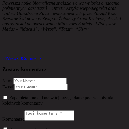
Powyższa notka biograficzna znalazła się we wniosku o nadanie
pośmiertnych odznaczeń – Orderu Krzyża Niepodległości oraz
Orderu Odrodzenia Polski, wnioskowanych przez Zarząd Koła
Rzeszów Światowego Związku Żołnierzy Armii Krajowej. Artykuł
oparty został na opracowaniu Mirosława Surdeja “Władysław
Matias – “Maciuś”, “Wrzos”, “Tatar”, “Siwy”.
84
Views
0
Comments
Zostaw komentarz
Name
E-mail
Zapamiętaj moje dane w tej przeglądarce podczas pisania
kolejnych komentarzy.
Komentarze