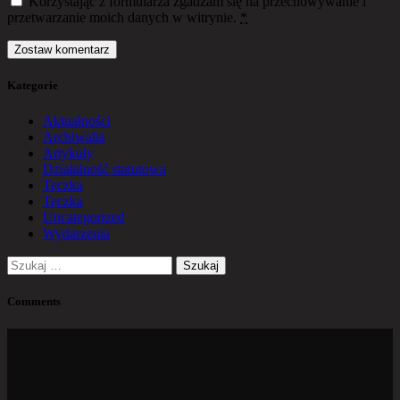
Korzystając z formularza zgadzam się na przechowywanie i
przetwarzanie moich danych w witrynie.
*
Kategorie
Aktualności
Archiwalia
Artykuły
Działalność statutowa
Teczka
Teczka
Uncategorized
Wydarzenia
Szukaj:
Comments