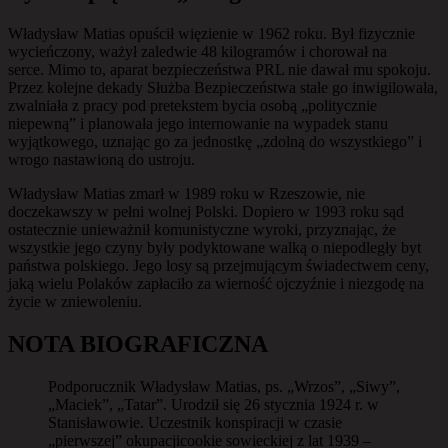
Władysław Matias opuścił więzienie w 1962 roku. Był fizycznie
wycieńczony, ważył zaledwie 48 kilogramów i chorował na
serce. Mimo to, aparat bezpieczeństwa PRL nie dawał mu spokoju.
Przez kolejne dekady Służba Bezpieczeństwa stale go inwigilowała,
zwalniała z pracy pod pretekstem bycia osobą „politycznie
niepewną” i planowała jego internowanie na wypadek stanu
wyjątkowego, uznając go za jednostkę „zdolną do wszystkiego” i
wrogo nastawioną do ustroju.
Władysław Matias zmarł w 1989 roku w Rzeszowie, nie
doczekawszy w pełni wolnej Polski. Dopiero w 1993 roku sąd
ostatecznie unieważnił komunistyczne wyroki, przyznając, że
wszystkie jego czyny były podyktowane walką o niepodległy byt
państwa polskiego. Jego losy są przejmującym świadectwem ceny,
jaką wielu Polaków zapłaciło za wierność ojczyźnie i niezgodę na
życie w zniewoleniu.
NOTA BIOGRAFICZNA
Podporucznik Władysław Matias, ps. „Wrzos”, „Siwy”,
„Maciek”, „Tatar”. Urodził się 26 stycznia 1924 r. w
Stanisławowie. Uczestnik konspiracji w czasie
„pierwszej” okupacjicookie sowieckiej z lat 1939 –