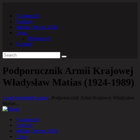
Aktualności
Artykuły
Władze Okręgu i Kół
O nas
Dokumenty
Kontakt
Podporucznik Armii Krajowej
Władysław Matias (1924-1989)
Home
Wszystkie wpisy
...
Podporucznik Armii Krajowej Władysław
Matias...
Aktualności
Artykuły
Władze Okręgu i Kół
O nas