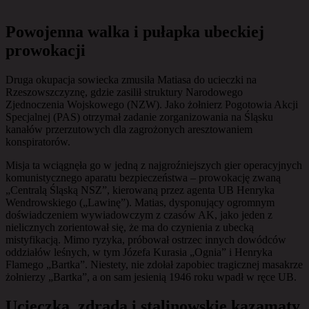
Powojenna walka i pułapka ubeckiej
prowokacji
Druga okupacja sowiecka zmusiła Matiasa do ucieczki na
Rzeszowszczyznę, gdzie zasilił struktury Narodowego
Zjednoczenia Wojskowego (NZW). Jako żołnierz Pogotowia Akcji
Specjalnej (PAS) otrzymał zadanie zorganizowania na Śląsku
kanałów przerzutowych dla zagrożonych aresztowaniem
konspiratorów.
Misja ta wciągnęła go w jedną z najgroźniejszych gier operacyjnych
komunistycznego aparatu bezpieczeństwa – prowokację zwaną
„Centralą Śląską NSZ”, kierowaną przez agenta UB Henryka
Wendrowskiego („Lawinę”). Matias, dysponujący ogromnym
doświadczeniem wywiadowczym z czasów AK, jako jeden z
nielicznych zorientował się, że ma do czynienia z ubecką
mistyfikacją. Mimo ryzyka, próbował ostrzec innych dowódców
oddziałów leśnych, w tym Józefa Kurasia „Ognia” i Henryka
Flamego „Bartka”. Niestety, nie zdołał zapobiec tragicznej masakrze
żołnierzy „Bartka”, a on sam jesienią 1946 roku wpadł w ręce UB.
Ucieczka, zdrada i stalinowskie kazamaty