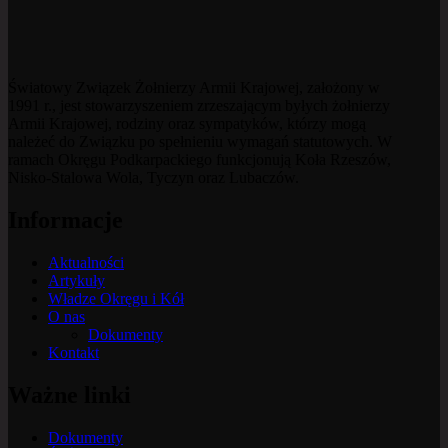
Światowy Związek Żołnierzy Armii Krajowej, założony w
1991 r., jest stowarzyszeniem zrzeszającym byłych żołnierzy
Armii Krajowej, rodziny oraz sympatyków, którzy mogą
należeć do Związku po spełnieniu wymagań statutowych. W
ramach Okręgu Podkarpackiego funkcjonują Koła Rzeszów,
Nisko-Stalowa Wola, Tyczyn oraz Lubaczów.
Informacje
Aktualności
Artykuły
Władze Okręgu i Kół
O nas
Dokumenty
Kontakt
Ważne linki
Dokumenty