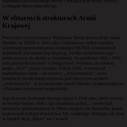
warunkach powszechnego terroru i inwigilacji ze strony NKWD
wymagało niezwykłej odwagi.
W elitarnych strukturach Armii
Krajowej
Prawdziwy chrzest bojowy Władysław Matias przeszedł po ataku
Niemiec na ZSRR w 1941 roku. Uniknąwszy cudem masakry
więziennej zgotowanej przez uciekające NKWD, kontynuował
działalność pod niemiecką okupacją. Szybko dostrzeżono jego
predyspozycje do służby w konspiracji. Na przełomie 1941 i 1942
roku przeszedł szkolenie z obsługi broni. Wcielony do elitarnej
grupy „AGP” (Akcja Gestapo, Policja i SD), wykonywał
najtrudniejsze misje – od obstawy „cichociemnych”, przez
penetrację niemieckiego więzienia pod fałszywym szyldem
„volksdeutscha”, aż po potajemny handel bronią z sympatyzującymi
z Polakami żołnierzami węgierskimi.
Jego brawurę doskonale ilustruje epizod z 1944 roku, kiedy to wraz
ze swoimi ludźmi odbił z rąk ukraińskiej policji… sowieckich
skoczków spadochronowych. Mimo wrogości do Sowietów, karnie
wykonywał rozkazy dowództwa AK, wspierając zbliżający się front
w ramach akcji „Burza” we Lwowie.