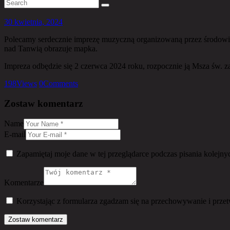
30 kwietnia, 2024
Polecamy serdecznie imprezę muzyczną organizowaną przez środowis
nad Tanwią obrazuje mapka.
Impreza odbędzie się 2 czerwca 2024 roku, rozpocznie ją Msza św. z
198
Views
0
Comments
Zostaw komentarz
Name
E-mail
Zapamiętaj moje dane w tej przeglądarce podczas pisania kolejny
Komentarze
Korzystając z formularza zgadzam się na przechowywanie i prze