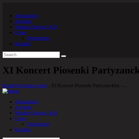
Aktualności
Artykuły
Władze Okręgu i Kół
O nas
Dokumenty
Kontakt
XI Koncert Piosenki Partyzancki
Home
Wszystkie wpisy
...
XI Koncert Piosenki Partyzanckiej –...
Aktualności
Artykuły
Władze Okręgu i Kół
O nas
Dokumenty
Kontakt