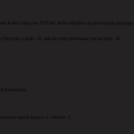
ko Koła Lubaczów ŚZŻAK, która odbędzie się na terenach pięknego R
a Ojczyznę o godz. 10, zakończenie planowane jest na godz. 18.
ch komentarzy.
twarzanie moich danych w witrynie.
*